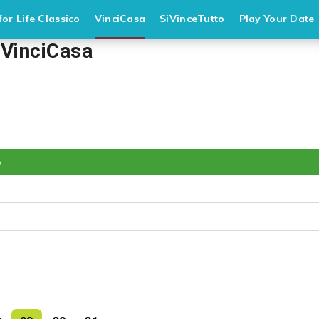
or Life Classico
VinciCasa
SiVinceTutto
Play Your Date
 VinciCasa
e