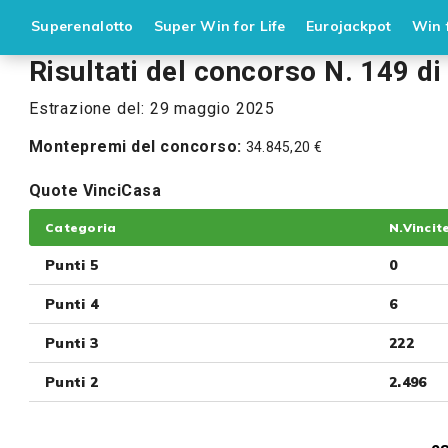
Superenalotto
Super Win for Life
Eurojackpot
Win f
Risultati del concorso N. 149 di
Estrazione del: 29 maggio 2025
Montepremi del concorso:
34.845,20 €
Quote VinciCasa
Categoria
N.Vincit
Punti 5
0
Punti 4
6
Punti 3
222
Punti 2
2.496