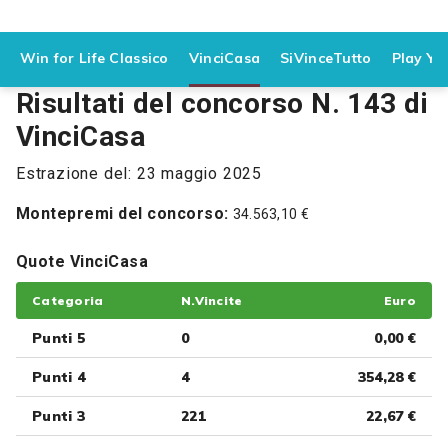
Win for Life Classico
VinciCasa
SiVinceTutto
Play Yo
Risultati del concorso N. 143 di
VinciCasa
Estrazione del: 23 maggio 2025
Montepremi del concorso:
34.563,10 €
Quote VinciCasa
Categoria
N.Vincite
Euro
Punti 5
0
0,00 €
Punti 4
4
354,28 €
Punti 3
221
22,67 €