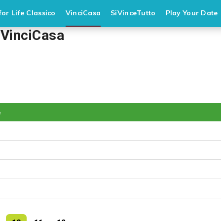
or Life Classico
VinciCasa
SiVinceTutto
Play Your Date
 VinciCasa
e