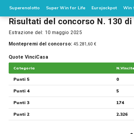
Superenalotto
Super Win for Life
Eurojackpot
Win f
Risultati del concorso N. 130 di
Estrazione del: 10 maggio 2025
Montepremi del concorso:
45.281,60 €
Quote VinciCasa
Categoria
N.Vincit
Punti 5
0
Punti 4
5
Punti 3
174
Punti 2
2.326