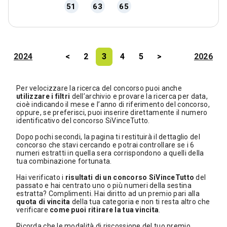
51
63
65
2024
<
2
3
4
5
>
2026
Per velocizzare la ricerca del concorso puoi anche
utilizzare i filtri
dell’archivio e provare la ricerca per data,
cioè indicando il mese e l’anno di riferimento del concorso,
oppure, se preferisci, puoi inserire direttamente il numero
identificativo del concorso SiVinceTutto.
Dopo pochi secondi, la pagina ti restituirà il dettaglio del
concorso che stavi cercando e potrai controllare se i 6
numeri estratti in quella sera corrispondono a quelli della
tua combinazione fortunata.
Hai verificato i
risultati di un concorso SiVinceTutto
del
passato e hai centrato uno o più numeri della sestina
estratta? Complimenti. Hai diritto ad un premio pari alla
quota di vincita
della tua categoria e non ti resta altro che
verificare
come puoi ritirare la tua vincita
.
Ricorda che le modalità di riscossione del tuo premio