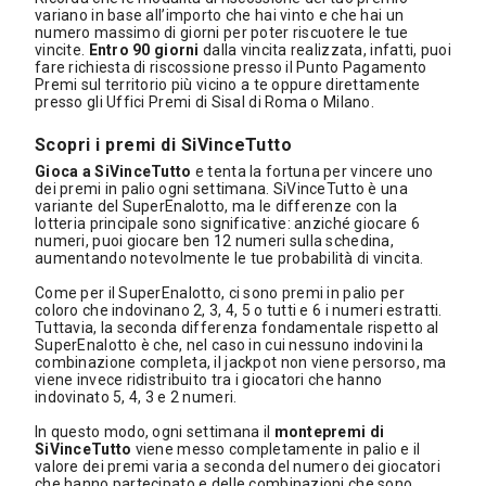
variano in base all’importo che hai vinto e che hai un
numero massimo di giorni per poter riscuotere le tue
vincite.
Entro 90 giorni
dalla vincita realizzata, infatti, puoi
fare richiesta di riscossione presso il Punto Pagamento
Premi sul territorio più vicino a te oppure direttamente
presso gli Uffici Premi di Sisal di Roma o Milano.
Scopri i premi di SiVinceTutto
Gioca a SiVinceTutto
e tenta la fortuna per vincere uno
dei premi in palio ogni settimana. SiVinceTutto è una
variante del SuperEnalotto, ma le differenze con la
lotteria principale sono significative: anziché giocare 6
numeri, puoi giocare ben 12 numeri sulla schedina,
aumentando notevolmente le tue probabilità di vincita.
Come per il SuperEnalotto, ci sono premi in palio per
coloro che indovinano 2, 3, 4, 5 o tutti e 6 i numeri estratti.
Tuttavia, la seconda differenza fondamentale rispetto al
SuperEnalotto è che, nel caso in cui nessuno indovini la
combinazione completa, il jackpot non viene persorso, ma
viene invece ridistribuito tra i giocatori che hanno
indovinato 5, 4, 3 e 2 numeri.
In questo modo, ogni settimana il
montepremi di
SiVinceTutto
viene messo completamente in palio e il
valore dei premi varia a seconda del numero dei giocatori
che hanno partecipato e delle combinazioni che sono