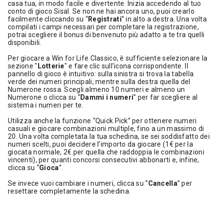
casa tua, in modo facile e divertente. Inizia accedendo al tuo
conto di gioco Sisal. Se non ne hai ancora uno, puoi crearlo
facilmente cliccando su “
Registrati
” in alto a destra. Una volta
compilati i campi necessari per completare la registrazione,
potrai scegliere il bonus di benvenuto più adatto a te tra quelli
disponibili.
Per giocare a Win for Life Classico, è sufficiente selezionare la
sezione "
Lotterie
" e fare clic sull'icona corrispondente. Il
pannello di gioco è intuitivo: sulla sinistra si trova la tabella
verde dei numeri principali, mentre sulla destra quella del
Numerone rossa. Scegli almeno 10 numeri e almeno un
Numerone o clicca su “
Dammi i numeri
” per far scegliere al
sistema i numeri per te.
Utilizza anche la funzione “Quick Pick” per ottenere numeri
casuali e giocare combinazioni multiple, fino a un massimo di
20. Una volta completata la tua schedina, se sei soddisfatto dei
numeri scelti, puoi decidere l’importo da giocare (1€ per la
giocata normale, 2€ per quella che raddoppia le combinazioni
vincenti), per quanti concorsi consecutivi abbonarti e, infine,
clicca su “
Gioca
”.
Se invece vuoi cambiare i numeri, clicca su “
Cancella
” per
resettare completamente la schedina.