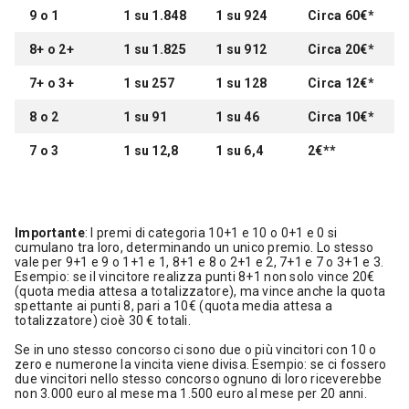
9 o 1
1 su 1.848
1 su 924
Circa 60€*
8+ o 2+
1 su 1.825
1 su 912
Circa 20€*
7+ o 3+
1 su 257
1 su 128
Circa 12€*
8 o 2
1 su 91
1 su 46
Circa 10€*
7 o 3
1 su 12,8
1 su 6,4
2€**
Importante
: I premi di categoria 10+1 e 10 o 0+1 e 0 si
cumulano tra loro, determinando un unico premio. Lo stesso
vale per 9+1 e 9 o 1+1 e 1, 8+1 e 8 o 2+1 e 2, 7+1 e 7 o 3+1 e 3.
Esempio: se il vincitore realizza punti 8+1 non solo vince 20€
(quota media attesa a totalizzatore), ma vince anche la quota
spettante ai punti 8, pari a 10€ (quota media attesa a
totalizzatore) cioè 30 € totali.
Se in uno stesso concorso ci sono due o più vincitori con 10 o
zero e numerone la vincita viene divisa. Esempio: se ci fossero
due vincitori nello stesso concorso ognuno di loro riceverebbe
non 3.000 euro al mese ma 1.500 euro al mese per 20 anni.