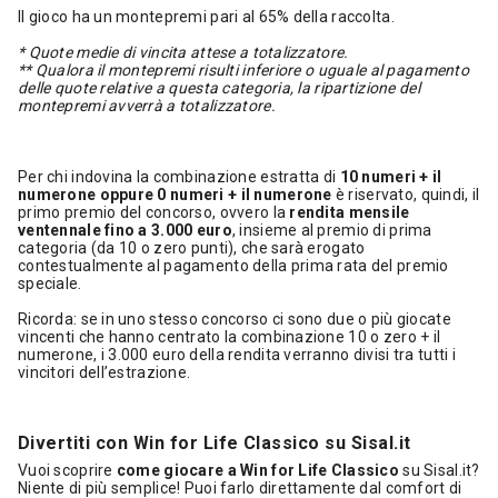
Il gioco ha un montepremi pari al 65% della raccolta.
* Quote medie di vincita attese
a totalizzatore.
** Qualora il montepremi risulti inferiore o uguale al pagamento
delle quote relative a questa categoria, la ripartizione del
montepremi avverrà a totalizzatore.
Per chi indovina la combinazione estratta di
10 numeri + il
numerone oppure 0 numeri + il numerone
è riservato, quindi, il
primo premio del concorso, ovvero la
rendita mensile
ventennale fino a 3.000 euro
, insieme al premio di prima
categoria (da 10 o zero punti), che sarà erogato
contestualmente al pagamento della prima rata del premio
speciale.
Ricorda: se in uno stesso concorso ci sono due o più giocate
vincenti che hanno centrato la combinazione 10 o zero + il
numerone, i 3.000 euro della rendita verranno divisi tra tutti i
vincitori dell’estrazione.
Divertiti con Win for Life Classico su Sisal.it
Vuoi scoprire
come giocare a Win for Life Classico
su Sisal.it?
Niente di più semplice! Puoi farlo direttamente dal comfort di