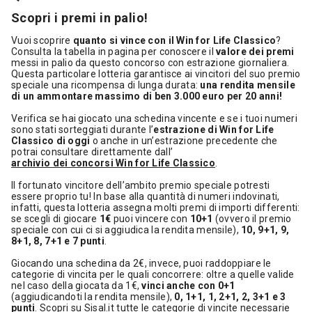
Scopri i premi in palio!
Vuoi scoprire
quanto si vince con il Win for Life Classico
?
Consulta la tabella in pagina per conoscere il
valore dei premi
messi in palio da questo concorso con estrazione giornaliera.
Questa particolare lotteria garantisce ai vincitori del suo premio
speciale una ricompensa di lunga durata:
una rendita mensile
di un ammontare massimo di ben 3.000 euro per 20 anni!
Verifica se hai giocato una schedina vincente e se i tuoi numeri
sono stati sorteggiati durante l’
estrazione di Win for Life
Classico di oggi
o anche in un’estrazione precedente che
potrai consultare direttamente dall’
archivio dei concorsi Win for Life Classico
.
Il fortunato vincitore dell’ambito premio speciale potresti
essere proprio tu! In base alla quantità di numeri indovinati,
infatti, questa lotteria assegna molti premi di importi differenti:
se scegli di giocare
1€
puoi vincere con
10+1
(ovvero il premio
speciale con cui ci si aggiudica la rendita mensile),
10, 9+1, 9,
8+1, 8, 7+1 e 7 punti
.
Giocando una schedina da 2€, invece, puoi raddoppiare le
categorie di vincita per le quali concorrere: oltre a quelle valide
nel caso della giocata da 1€,
vinci anche con 0+1
(aggiudicandoti la rendita mensile),
0, 1+1, 1, 2+1, 2, 3+1 e 3
punti
. Scopri su Sisal.it tutte le categorie di vincite necessarie