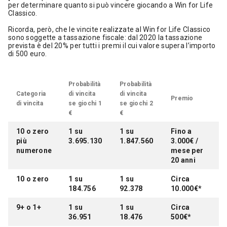
per determinare quanto si può vincere giocando a Win for Life
Classico.
Ricorda, però, che le vincite realizzate al Win for Life Classico
sono soggette a tassazione fiscale: dal 2020 la tassazione
prevista è del 20% per tutti i premi il cui valore supera l’importo
di 500 euro.
Probabilità
Probabilità
Categoria
di vincita
di vincita
Premio
di vincita
se giochi 1
se giochi 2
€
€
10 o zero
1 su
1 su
Fino a
più
3.695.130
1.847.560
3.000€ /
numerone
mese per
20 anni
10 o zero
1 su
1 su
Circa
184.756
92.378
10.000€*
9+ o 1+
1 su
1 su
Circa
36.951
18.476
500€*