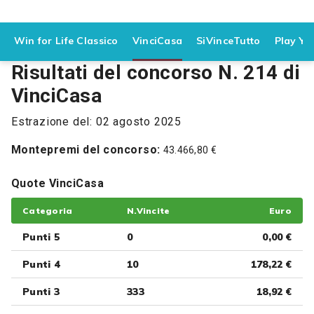
Win for Life Classico
VinciCasa
SiVinceTutto
Play Yo
Risultati del concorso N. 214 di
VinciCasa
Estrazione del: 02 agosto 2025
Montepremi del concorso:
43.466,80 €
Quote VinciCasa
Categoria
N.Vincite
Euro
Punti 5
0
0,00 €
Punti 4
10
178,22 €
Punti 3
333
18,92 €