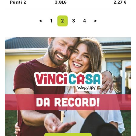
Punti 2
3.816
2,27 €
<
1
2
3
4
>